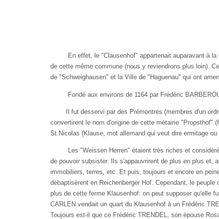
En effet, le "Clausenhof" appartenait auparavant à 
de cette même com­mune (nous y reviendrons plus loin). Cep
de "Schweighausen" et la Ville de "Haguenau" qui ont amené
Fondé aux environs de 1164 par Frédéric BARBEROUSS
Il fut desservi par des Prémontrés (membres d'un ordr
convertirent le nom d'origine de cette métairie "Propsthof"
St.­Nicolas (Klause, mot allemand qui veut dire ermitage o
Les "Weissen Herren" étaient très riches et considérés
de pouvoir subsister. Ils s'appauvrirent de plus en plus et, 
immobiliers, terres, etc. Et puis, tou­jours et encore en pe
débaptisèrent en Reichenberger Hof. Cependant, le peuple 
plus de cette ferme Klausenhof: on peut supposer qu'el­le fut
CARLEN ven­dait un quart du Klausenhof à un Frédéric TREND
Toujours est-il que ce Frédéric TREN­DEL, son épouse Rosal