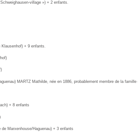
Schweighausen-­village ») + 2 enfants.
 Klausenhof) + 9 enfants.
hof)
)
aguenau) MARTZ Mathilde, née en 1886, pro­bablement membre de la famille o
ach) + 8 enfants
)
e de Marxen­house/Haguenau) + 3 enfants