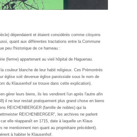
iècle) dépendaient et étaient considérés comme citoyens
ussi, quant aux différentes tractations entre la Commune
ue peu l'historique de ce hameau :
 (ferme) appartenant au vieil hôpital de Haguenau.
la couleur blanche de leur habit religieux. Ces Prémontrés
eur église soit devenue église paroissiale sous le nom de
om du Klausenhof se trouve dans cette expli­cation).
érer leurs biens, ils les vendirent l'un après l'autre afin
48) il ne leur restait pratiquement plus grand chose en biens
triciens REICHENBERGER (famille de nobles) qui la
"stett­meister REICHENBERGER", les archives ne parlent
 car elle réapparaît en 1715, date à laquelle un Klaus
 ne mentionnent rien quant au propriétaire précédent).
èrent à habiter le Klausenhof.