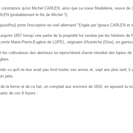
constatons qu'un Michel CARLEN, ainsi que sa soeur Madeleine, veuve de J
LEN (probablement le fils de Michel ?).
aujourd'hui) porte l'ins­cription en vieil allemand "Erigée par Ignace CARLE
 jusqu'en 1857 lorsqu' une partie de la propriété fut vendue par les héritiers d
te Marie-Pierre-Eugène de LUPEL, ori­ginaire d'Autrèche (Oise), en garniso
 les cultivateurs des alentours lui reprochèrent d'avoir in­troduit des lapins 
liers.
ds vu qu'il ne leur avait pas livré toutes ses armes et, sept ans plus tard, 
on père.
r de la ferme et de ce fait, on comptait aux environs de 1910, en ajoutant la m
ants de ces 8 foyers :