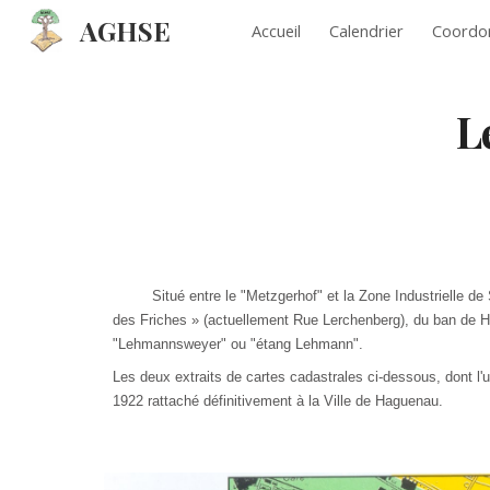
AGHSE
Accueil
Calendrier
Coordo
Sk
L
Situé entre le "Metzgerhof" et la Zone Industrielle 
des Friches » (actuellement Rue Lerchen­berg), du ban de 
"Lehmann­sweyer" ou "étang Lehmann".
Les deux extraits de cartes cadas­trales ci-
dessous
, dont l
1922 rattaché défini­tivement à la Ville de Haguenau.