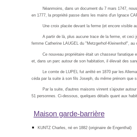
Néanmoins, dans un document du 7 mars 1747, nous 
en 1777, la propriété passe dans les mains d'un Ignace CAR
Une croix placée devant la ferme (et encore visible 
A partir de là, plus aucune trace de la ferme, et ceci
femme Catherine LAUGEL du "Metzgerhof-Kleinenhof", au com
Ce nouveau propriétaire était un chas­seur fanatique et
et, dans un parc autour de son habitation, il élevait des san­g
Le comte de LUPEL fut arrêté en 1870 par les Alleman
céda par la suite à son fils Joseph, du même prénom que s
Par la suite, d'autres maisons vinrent s'ajouter autou
51 personnes. Ci-dessous, quelques détails quant aux habit
Maison garde-barrière
KUNTZ Charles, né en 1882 (origi­naire de Engenthal)