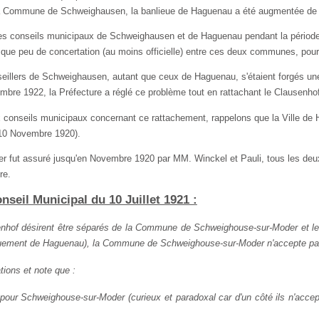
 la Commune de Schweighausen, la banlieue de Haguenau a été augmentée de 
des conseils municipaux de Schweighausen et de Haguenau pendant la période
 que peu de concertation (au moins officielle) entre ces deux communes, pour
seillers de Schweighausen, autant que ceux de Haguenau, s'étaient forgés une o
bre 1922, la Préfecture a réglé ce problème tout en rattachant le Clausenhof
 conseils municipaux concernant ce rattachement, rappelons que la Ville de H
 10 Novembre 1920).
r fut assuré jusqu'en Novembre 1920 par MM. Winckel et Pauli, tous les deux 
re.
il Municipal du 10 Juillet 1921 :
ausenhof désirent être séparés de la Commune de Schweighouse-­sur-Moder et 
ement de Haguenau), la Commune de Schweighouse-sur-Moder n'accepte pas e
tions et note que :
pour Schweighouse-sur-Moder (curieux et paradoxal car d'un côté ils n'accept