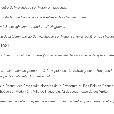
ance entre Schweighouse-sur-Moder et Haguenau.
ur-Moder que Hague­nau et est reliée à des chemins ruraux.
 bien à Schweighouse-sur-Moder qu'à Haguenau.
evenu de la Commune de Schweighouse-sur-Moder se verra réduit, et les charges
 1921
les "plus imposé". de Schweighouse, a décidé de s'opposer à l'enquête préfe
 la mairie afin de permettre à la population de Schweighouse d'en prendr
 par les habitants du Clausenhof:.."
le Recueil des Actes Administratifs de la Préfecture du Bas-Rhin de l' année
use-sur-Moder) à la Ville de Haguenau. Ci-dessous, texte de cet Arrêté :
guenau les parcelles ci-après désignées, conformément au plan cadastral e