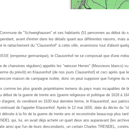
la Commune de "Schweighausen" et ses habitants (51 personnes au début du s
endant, avant d'entrer dans les détails quant aux différentes raisons, mais a
 le ratta­chement du "Clausenhof" à cette ville, examinons tout d'abord quelq
E (empereur germanique), le Clausenhof ne se composait que d'une métairie
e de chanoines réguliers) appelés les "weisser Herren" (Messieurs blancs) vu 
 (ferme du prévôt) en Klausenhof (de nos jours Clausenhof) et ceci après que l
u encore maison de campagne isolée, donc on peut supposer que l'origine du n
 comme les plus grands propriétaires terriens du pays mais incapables de bien g
au début de la guerre de trente ans (guerre religieuse et politique de 1618 à 16
ine d'argent, ils vendirent en 1630 leur dernière ferme, le Klausenhof, aux pa
continuait de l'appeler Klausenhof. Après le 12 mai 1655, date du décès du 
 détruite à la fin de la guerre de trente ans et reconstruite beaucoup plus tard
EL qui, lui, en avait déjà acheté un quart deux ans aupa­ravant (les archives
ie ainsi que l'un de leurs descendants, un certain Charles TRENDEL, continu