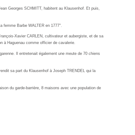
ean Georges SCHMITT, habitent au Klausenhof. Et puis,
N et sa femme Barbe WALTER en 1777".
e François-Xavier CARLEN, cultivateur et aubergiste, et de sa
n à Haguenau comme officier de cava­lerie.
de garenne. Il entre­tenait également une meute de 70 chiens
il vendit sa part du Klausenhof à Joseph TRENDEL qui la
aison du garde-­barrière, 8 maisons avec une popula­tion de