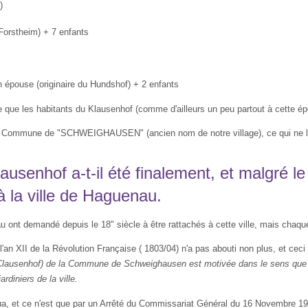
)
Forstheim) + 7 enfants
ou­se (originaire du Hundshof) + 2 enfants
 que les habitants du Klausenhof (com­me d'ailleurs un peu partout à cette épo
a Commune de "SCHWEIGHAU­SEN" (ancien nom de notre village), ce qui ne leu
usenhof a-t-il été finalement, et malgré 
 la ville de Haguenau.
 ont demandé depuis le 18" siècle à être rattachés à cette ville, mais chaqu
'an XII de la Révolution Française ( 1803/04) n'a pas abouti non plus, et cec
 Clausenhof) de la Commune de Schweighausen est motivée dans le sens que s
rdiniers de la ville.
a, et ce n'est que par un Arrêté du Commissariat Général du 16 Novembre 19