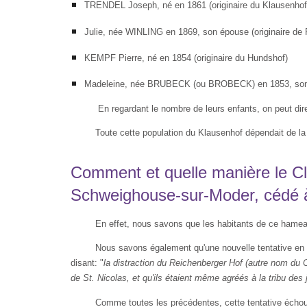
TRENDEL Joseph, né en 1861 (originaire du Klausenhof
Julie, née WINLING en 1869, son épouse (originaire de 
KEMPF Pierre, né en 1854 (ori­ginaire du Hundshof)
Madeleine, née BRUBECK (ou BROBECK) en 1853, son ép
En regardant le nombre de leurs enfants, on peut dire
Toute cette population du Klausenhof dépendait de l
Comment et quelle manière le Cla
Schweighouse-sur-Moder, cédé à
En effet, nous savons que les habitants de ce hameau
Nous savons également qu'une nouvelle tentative en l
disant: "
la distraction du Reichenberger Hof (autre nom du
de St. Nicolas, et qu'ils étaient même agréés à la tribu des ja
Comme toutes les précédentes, cette tentative échou