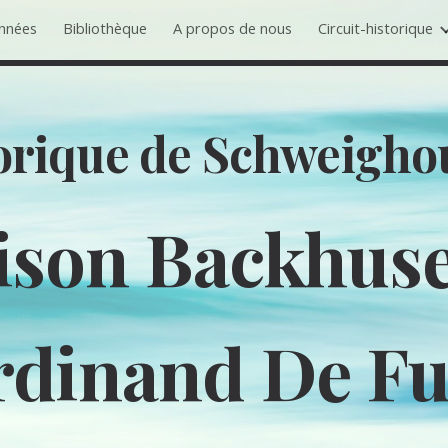
nnées
Bibliothèque
A propos de nous
Circuit-historique
ip to main content
Skip to navigat
torique de Schweigh
ison Backhuse
rdinand De Fu