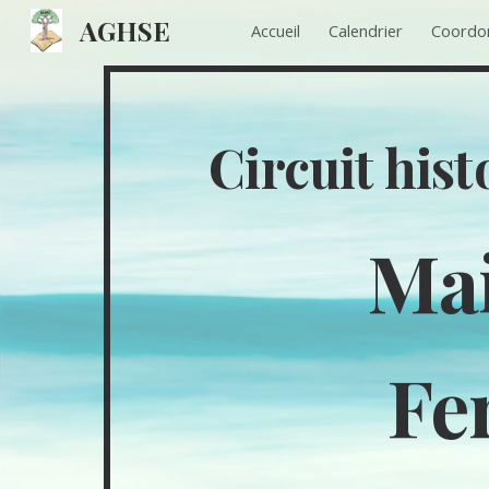
AGHSE
Accueil
Calendrier
Coordo
Sk
Circuit his
Ma
Fe