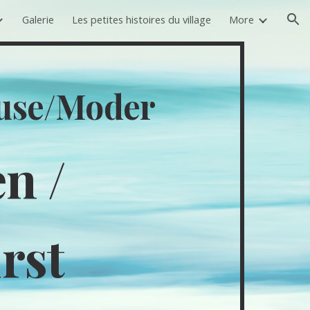
Galerie
Les petites histoires du village
More
ion
ouse/Moder
n /
rst