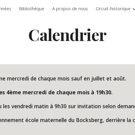
nnées
Bibliothèque
A propos de nous
Circuit-historique
ip to main content
Skip to navigat
Calendrier
me mercredi de chaque mois sauf en juillet et août.
 les 4ème mercredi de chaque mois à 19h30
.
eu les vendredi matin à 9h30 sur invitation selon dema
ciennement école maternelle du Bocksberg, derrière l