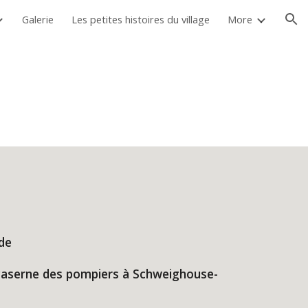
Galerie
Les petites histoires du village
More
ion
nde
a caserne des pompiers à Schweighouse-